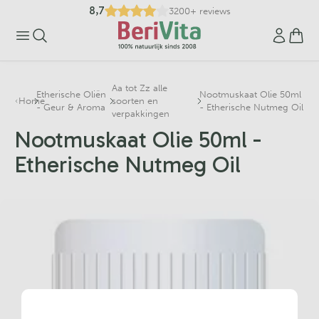
8,7
3200+ reviews
Aa tot Zz alle
Etherische Oliën
Nootmuskaat Olie 50ml
Home
soorten en
- Geur & Aroma
- Etherische Nutmeg Oil
verpakkingen
Nootmuskaat Olie 50ml -
Etherische Nutmeg Oil