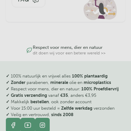
Nootmuskaat
is het zaad van de muskaatboom,
Myristica
fragrans
, die met name groeit in tropische, regenachtige
gebieden. De muskaatboom komt van oorsprong voor op
de Molukken. Van de vruchten worden de bekende
specerijen Nootmuskaat en Foelie, van de rode
zaadmantel, gemaakt. Nootmuskaat is een zeer harde noot
het poeder of schaafsel wordt veel gebruikt in de keuken en
Respect voor mens, dier en natuur
levensmiddelen industrie. De naam Nootmuskaat komt van
dit doen wij voor een betere wereld >>
de lichte muskus geur die nootmuskaat heeft.
De geur van
etherische nootmuskaat olie
zou een
ontspannen en verwarmend effect hebben op de
✓
100% natuurlijk en vrijwel alles
100% plantaardig
stemming.
✓ Zonder
parabenen,
minerale
olie en
microplastics
✓
Respect voor mens, dier en natuur:
100% Proefdiervrij
✓
Gratis verzending
vanaf
€35
, anders €3,95
Verdamping
✓
Makkelijk
bestellen
, ook zonder account
✓
Voor 15:00 uur besteld =
Zelfde werkdag
verzonden
Aromabrander
: 5-6 druppels etherische olie in
✓
Veilig en vertrouwd,
sinds 2008
een waterbakje boven een waxinelichtje. Zorg altijd voor
voldoende water in het bakje.
Aroma Diffuser
: Naar eigen wens enkele druppels