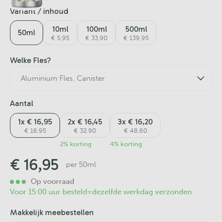
Variant / inhoud
10ml
100ml
500ml
50ml
€ 5,95
€ 33,90
€ 139,95
Welke Fles?
Aantal
1x € 16,95
2x € 16,45
3x € 16,20
€ 16.95
€ 32.90
€ 48.60
2% korting
4% korting
€
16,95
per 50ml
Op voorraad
Voor 15:00 uur besteld=dezelfde werkdag verzonden
Makkelijk meebestellen