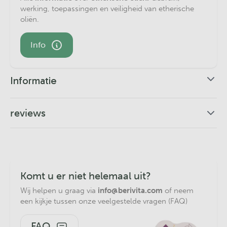
werking, toepassingen en veiligheid van etherische
oliën.
Info
Informatie
Nootmuskaat Olie 50ml
reviews
Myristica fragrans, Nutmeg
Nog geen beoordelingen
Geur
: zoet en kruidig
Extractiemethode
: stoomdestillatie van zaden
Review toevoegen
Herkomst
: India
Komt u er niet helemaal uit?
In stevige aluminium canister of bruinglazen fles
Wij helpen u graag via
info@berivita.com
of neem
een kijkje tussen onze veelgestelde vragen (FAQ)
Wat is Nootmuskaatolie
FAQ