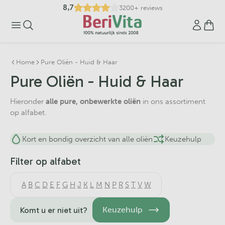
8,7
3200+ reviews
Home
Pure Oliën - Huid & Haar
Pure Oliën - Huid & Haar
Hieronder
alle pure, onbewerkte oliën
in ons assortiment
op alfabet.
Kort en bondig overzicht van alle oliën
Keuzehulp
Filter op alfabet
A
B
C
D
E
F
G
H
J
K
L
M
N
P
R
S
T
V
W
Keuzehulp
Komt u er niet uit?