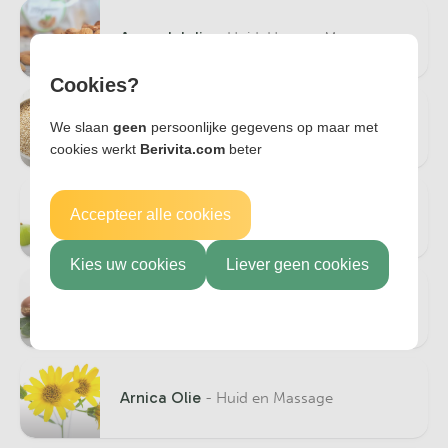
Amandelolie
- Huid, Haar en Massage
Cookies?
Amarant Olie
We slaan
geen
persoonlijke gegevens op maar met
- Huid en Haar
cookies werkt
Berivita.com
beter
Accepteer alle cookies
Amla Olie
- Huid en Haar
Kies uw cookies
Liever geen cookies
Arganolie
- Huid, Gezicht, Haar en Nagel
Arnica Olie
- Huid en Massage