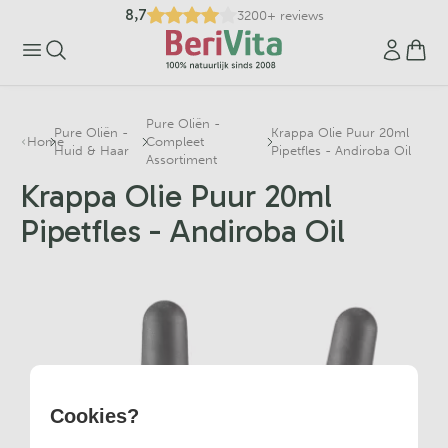
8,7
3200+ reviews
Pure Oliën -
Pure Oliën -
Krappa Olie Puur 20ml
Home
Compleet
Huid & Haar
Pipetfles - Andiroba Oil
Assortiment
Krappa Olie Puur 20ml
Pipetfles - Andiroba Oil
Cookies?