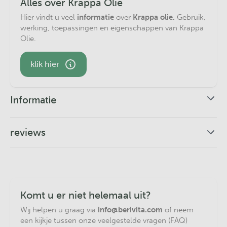
Alles over Krappa Olie
Hier vindt u veel
informatie
over
Krappa olie.
Gebruik,
werking, toepassingen en eigenschappen van Krappa
Olie.
klik hier
Informatie
Krappa Olie Pipetfles
reviews
Krappa Olie
voor huid en haren, in een handige pipetfles
5,0
van 20ml. Makkelijk druppels Krappa Olie afmeten, zuinig in
Op basis van 1
reviews
gebruik.
Krappa
of
krapa Olie
is een 100% plantaardige olie,
deze olie wordt ook wel
Andiroba Olie
genoemd.
1
Koudgeperst, puur en ongeraffineerd. Gewonnen uit de
Komt u er niet helemaal uit?
0
zaden van de krappaboom,
Carapa Guianensis.
Krappa
Wij helpen u graag via
info@berivita.com
of neem
0
Olie
wordt toegepast als algemene
huidverzorging
, Het
een kijkje tussen onze veelgestelde vragen (FAQ)
0
zou verder kunnen helpen de huid rustiger en soepeler te