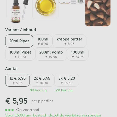
Variant / inhoud
100ml
krappa butter
20ml Pipet
€ 8,90
€ 8,95
100ml Pipet
200ml Pomp
1000ml
€ 11,90
€ 19,95
€ 73,95
Aantal
1x € 5,95
2x € 5,45
3x € 5,20
€ 5.95
€ 10.90
€ 15.60
8% korting
12% korting
€
5,95
per pipetfles
Op voorraad
Voor 15:00 uur besteld=dezelfde werkdag verzonden