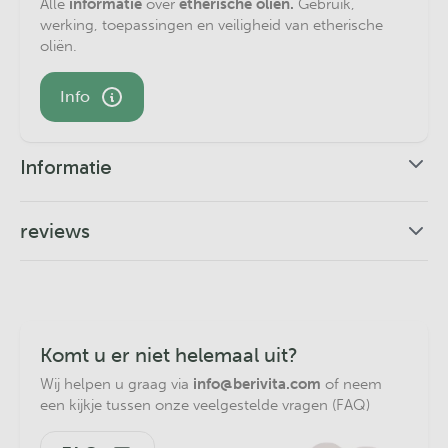
Alle
informatie
over
etherische oliën.
Gebruik,
werking, toepassingen en veiligheid van etherische
oliën.
Info
Informatie
Etherische Lotus Olie 50ml
reviews
Nelumbo nucifera, heilige lotusbloem
5,0
Geur
: warm, bloemig, exotisch en kruidig
Op basis van 1
reviews
Extractiemethode
: stoomdestillatie uit verse lotus
bloemen
1
Komt u er niet helemaal uit?
Herkomst
: India
0
In stevige aluminium canister of bruinglazen fles
Wij helpen u graag via
info@berivita.com
of neem
0
een kijkje tussen onze veelgestelde vragen (FAQ)
0
0
Wat is Lotus Olie