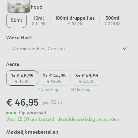
Variant / inhoud
10ml
100ml druppelfles
500ml
50ml
€ 14,95
€ 92,95
€ 395,95
Welke Fles?
Aantal
1x € 46,95
2x € 44,95
3x € 43,95
€ 46.95
€ 89.90
€ 131.85
4% korting
6% korting
€
46,95
per 50ml
Op voorraad
Voor 15:00 uur besteld=dezelfde werkdag verzonden
Makkelijk meebestellen