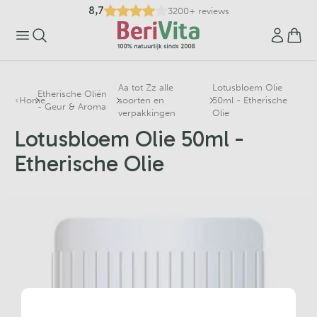
8,7
3200+ reviews
Aa tot Zz alle
Lotusbloem Olie
Etherische Oliën
Home
soorten en
50ml - Etherische
- Geur & Aroma
verpakkingen
Olie
Lotusbloem Olie 50ml -
Etherische Olie